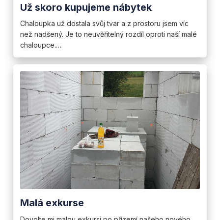
Už skoro kupujeme nábytek
Chaloupka už dostala svůj tvar a z prostoru jsem víc
než nadšený. Je to neuvěřitelný rozdíl oproti naší malé
chaloupce.…
Malá exkurse
Dovolte mi malou exkursi po přízemí našeho nového