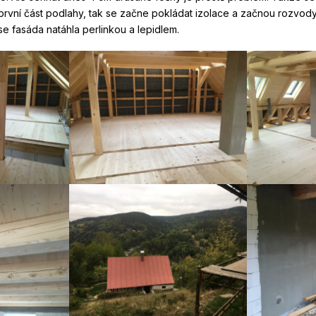
rvní část podlahy, tak se začne pokládat izolace a začnou rozvody 
m se fasáda natáhla perlinkou a lepidlem.