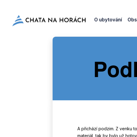
O ubytování
Obs
Podl
A přichází podzim. Z venku t
materiál, tak by bylo už hoto