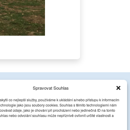
Spravovat Souhlas
takt
ytli co nejlepší služby, používáme k ukládání a/nebo přístupu k informacím
 602 859 822
technologie jako jsou soubory cookies. Souhlas s těmito technologiemi nám
a-nahorach@seznam.cz
ovávat údaje, jako je chování při procházení nebo jedinečná ID na tomto
las nebo odvolání souhlasu může nepříznivě ovlivnit určité vlastnosti a
 Rokytnice nad Jizerou 196, 512 44 Rokytnice nad Jizerou