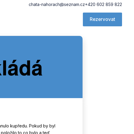
chata-nahorach@seznam.cz
+420 602 859 822
Rezervovat
kládá
ohnulo kupředu. Pokud by byl
položilo to co bylo a teď