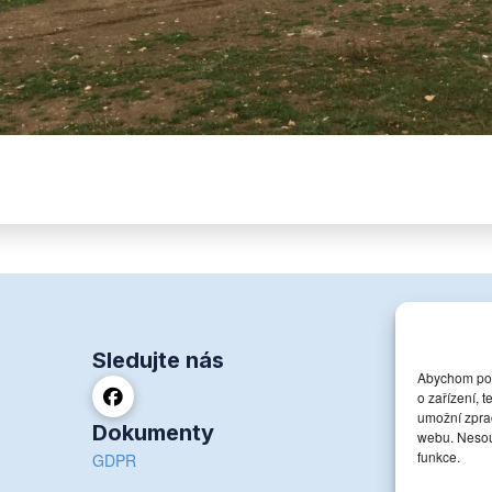
Sledujte nás
Kon
Abychom posk
+420
o zařízení, 
chat
umožní zprac
Dokumenty
webu. Nesouh
funkce.
Dolní
GDPR