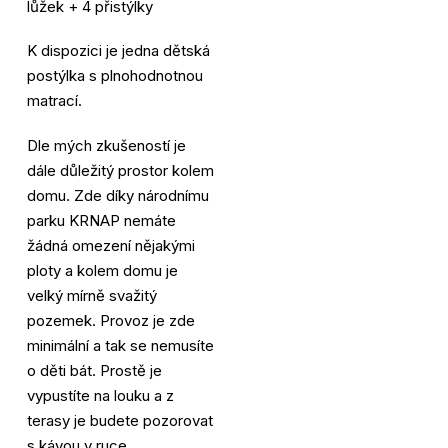
lůžek + 4 přistýlky
K dispozici je jedna dětská
postýlka s plnohodnotnou
matrací.
Dle mých zkušeností je
dále důležitý prostor kolem
domu. Zde díky národnímu
parku KRNAP nemáte
žádná omezení nějakými
ploty a kolem domu je
velký mírně svažitý
pozemek. Provoz je zde
minimální a tak se nemusíte
o děti bát. Prostě je
vypustíte na louku a z
terasy je budete pozorovat
s kávou v ruce.