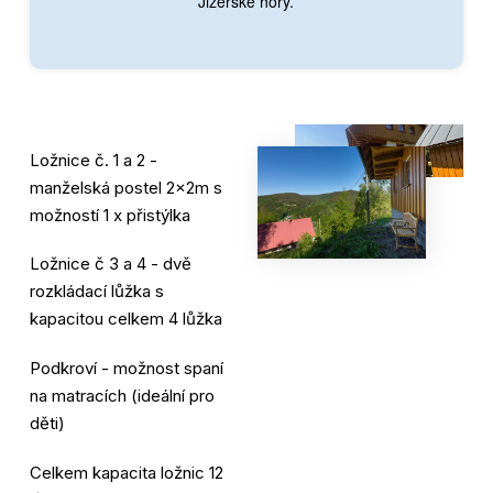
Jizerské hory.
Ložnice č. 1 a 2 -
manželská postel 2x2m s
možností 1 x přistýlka
Ložnice č 3 a 4 - dvě
rozkládací lůžka s
kapacitou celkem 4 lůžka
Podkroví - možnost spaní
na matracích (ideální pro
děti)
Celkem kapacita ložnic 12