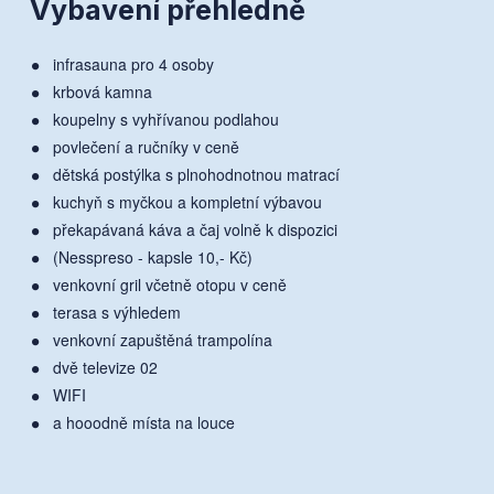
Vybavení přehledně
infrasauna pro 4 osoby
krbová kamna
koupelny s vyhřívanou podlahou
povlečení a ručníky v ceně
dětská postýlka s plnohodnotnou matrací
kuchyň s myčkou a kompletní výbavou
překapávaná káva a čaj volně k dispozici
(Nesspreso - kapsle 10,- Kč)
venkovní gril včetně otopu v ceně
terasa s výhledem
venkovní zapuštěná trampolína
dvě televize 02
WIFI
a hooodně místa na louce