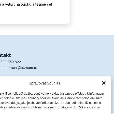
u a větší chaloupku a těšíme se!
takt
 602 859 822
a-nahorach@seznam.cz
 Rokytnice nad Jizerou 196, 512 44 Rokytnice nad Jizerou
Spravovat Souhlas
ytli co nejlepší služby, používáme k ukládání a/nebo přístupu k informacím
technologie jako jsou soubory cookies. Souhlas s těmito technologiemi nám
ovávat údaje, jako je chování při procházení nebo jedinečná ID na tomto
las nebo odvolání souhlasu může nepříznivě ovlivnit určité vlastnosti a