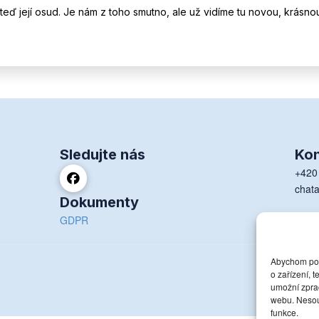
 teď její osud. Je nám z toho smutno, ale už vidíme tu novou, krásno
Sledujte nás
Kon
+420
chat
Dokumenty
Dolní
GDPR
Abychom posk
o zařízení, 
umožní zprac
webu. Nesouh
funkce.