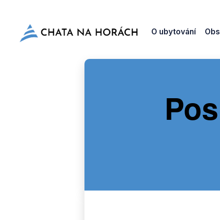
O ubytování
Obs
Pos