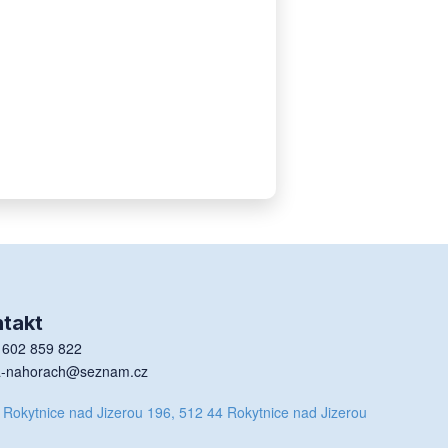
takt
 602 859 822
a-nahorach@seznam.cz
 Rokytnice nad Jizerou 196, 512 44 Rokytnice nad Jizerou