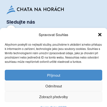
Sledujte nás
Spravovat Souhlas
Dokumenty
GDPR
Abychom poskytli co nejlepší služby, používáme k ukládání a/nebo přístupu
k informacím o zařízení, technologie jako jsou soubory cookies. Souhlas s
těmito technologiemi nám umožní zpracovávat údaje, jako je chování při
Kontakt
procházení nebo jedinečná ID na tomto webu. Nesouhlas nebo odvolání
+420 602 859 822
souhlasu může nepříznivě ovlivnit určité vlastnosti a funkce.
chata-nahorach@seznam.cz
Příjmout
Dolní Rokytnice nad Jizerou 196, 512 44 Rokytnice nad
Jizerou
Odmítnout
Copyright © 2026
Zobrazit předvolby