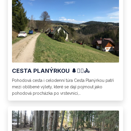
CESTA PLANÝRKOU 🌲🚶‍♂️🚴
Pohodová cesta i celodenní túra Cesta Planýrkou patří
mezi oblíbené výlety, které se dají pojmout jako
pohodová procházka po vrstevnici,…