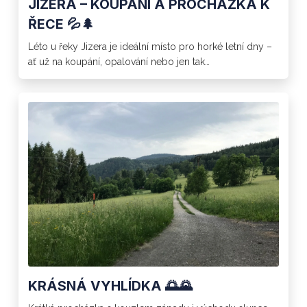
JIZERA – KOUPÁNÍ A PROCHÁZKA K
ŘECE 💦🌲
Léto u řeky Jizera je ideální místo pro horké letní dny –
ať už na koupání, opalování nebo jen tak…
KRÁSNÁ VYHLÍDKA 🌅🌄