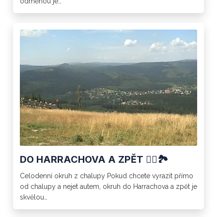
odměnou je…
DO HARRACHOVA A ZPĚT 🚶‍♂️🏞️
Celodenní okruh z chalupy Pokud chcete vyrazit přímo
od chalupy a nejet autem, okruh do Harrachova a zpět je
skvělou…