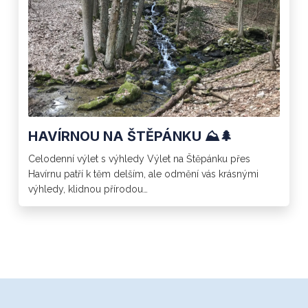
HAVÍRNOU NA ŠTĚPÁNKU ⛰️🌲
Celodenní výlet s výhledy Výlet na Štěpánku přes
Havírnu patří k těm delším, ale odmění vás krásnými
výhledy, klidnou přírodou…