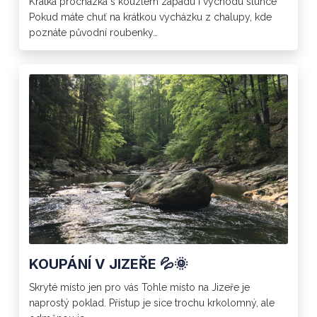
Krátká procházka s kouzlem západu i východu slunce
Pokud máte chuť na krátkou vycházku z chalupy, kde
poznáte původní roubenky…
KOUPÁNÍ V JIZEŘE 💦🌞
Skryté místo jen pro vás Tohle místo na Jizeře je
naprostý poklad. Přístup je sice trochu krkolomný, ale