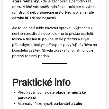
staré roubenky
, kde je zachován autentický ráz
domu. V létě vás potěší zahrádka – můžete si vybrat
stín stromů nebo slunečné místo. Nechybí ani
malé
dětské hřiště
pro nejmenší.
Ale to, co dělá tuhle kavárnu opravdu výjimečnou,
není jen prostředí nebo jídlo – je to přístup majitelů.
Mirka a Michal
tu jsou neustále přítomní a svým
přátelským a lidským přístupem povyšují návštěvu na
kompletní zážitek. Skvělá ukázka toho, jak funguje
poctivý rodinný podnik.
Praktické info
Před kavárnou najdete
placené městské
parkoviště
Alternativně lze využít parkování u
Labe