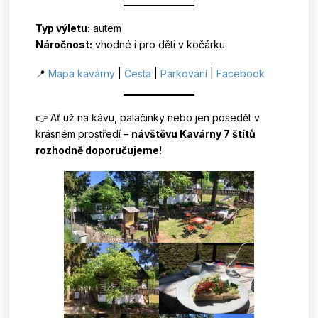
Typ výletu:
autem
Náročnost:
vhodné i pro děti v kočárku
📍
Mapa kavárny
|
Cesta
|
Parkování
|
Facebook
👉 Ať už na kávu, palačinky nebo jen posedět v
krásném prostředí –
návštěvu Kavárny 7 štítů
rozhodně doporučujeme!