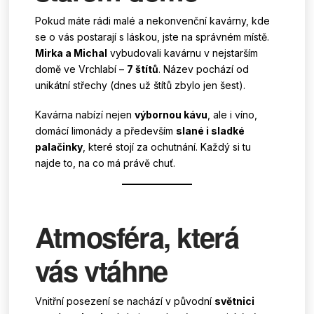
Pokud máte rádi malé a nekonvenční kavárny, kde
se o vás postarají s láskou, jste na správném místě.
Mirka a Michal
vybudovali kavárnu v nejstarším
domě ve Vrchlabí –
7 štítů
. Název pochází od
unikátní střechy (dnes už štítů zbylo jen šest).
Kavárna nabízí nejen
výbornou kávu
, ale i víno,
domácí limonády a především
slané i sladké
palačinky
, které stojí za ochutnání. Každý si tu
najde to, na co má právě chuť.
Atmosféra, která
vás vtáhne
Vnitřní posezení se nachází v původní
světnici