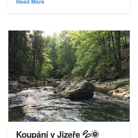
Read More
Koupání v Jizeře 💦🌞