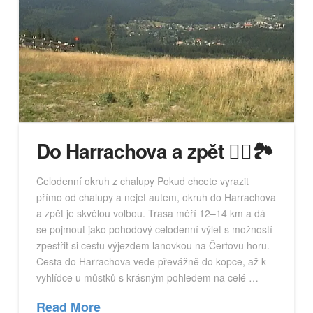
Do Harrachova a zpět 🚶‍♂️🏞️
Celodenní okruh z chalupy Pokud chcete vyrazit
přímo od chalupy a nejet autem, okruh do Harrachova
a zpět je skvělou volbou. Trasa měří 12–14 km a dá
se pojmout jako pohodový celodenní výlet s možností
zpestřit si cestu výjezdem lanovkou na Čertovu horu.
Cesta do Harrachova vede převážně do kopce, až k
vyhlídce u můstků s krásným pohledem na celé …
Read More