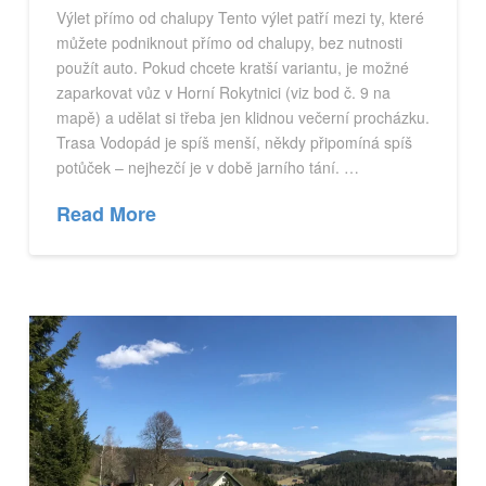
Výlet přímo od chalupy Tento výlet patří mezi ty, které
můžete podniknout přímo od chalupy, bez nutnosti
použít auto. Pokud chcete kratší variantu, je možné
zaparkovat vůz v Horní Rokytnici (viz bod č. 9 na
mapě) a udělat si třeba jen klidnou večerní procházku.
Trasa Vodopád je spíš menší, někdy připomíná spíš
potůček – nejhezčí je v době jarního tání. …
Read More