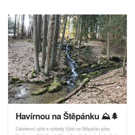
Havírnou na Štěpánku ⛰️🌲
Celodenní výlet s výhledy Výlet na Štěpánku přes