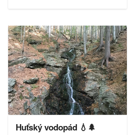
Huťský vodopád 💧🌲