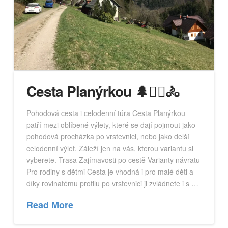
Cesta Planýrkou 🌲🚶‍♂️🚴
Pohodová cesta i celodenní túra Cesta Planýrkou
patří mezi oblíbené výlety, které se dají pojmout jako
pohodová procházka po vrstevnici, nebo jako delší
celodenní výlet. Záleží jen na vás, kterou variantu si
vyberete. Trasa Zajímavosti po cestě Varianty návratu
Pro rodiny s dětmi Cesta je vhodná i pro malé děti a
díky rovinatému profilu po vrstevnici ji zvládnete i s …
Read More