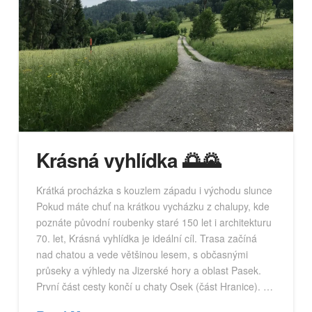
Krásná vyhlídka 🌅🌄
Krátká procházka s kouzlem západu i východu slunce
Pokud máte chuť na krátkou vycházku z chalupy, kde
poznáte původní roubenky staré 150 let i architekturu
70. let, Krásná vyhlídka je ideální cíl. Trasa začíná
nad chatou a vede většinou lesem, s občasnými
průseky a výhledy na Jizerské hory a oblast Pasek.
První část cesty končí u chaty Osek (část Hranice). …