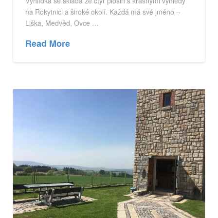
Vyhlídka se skládá ze čtyř plošin s krásnými výhledy
na Rokytnici a široké okolí. Každá má své jméno –
Liška, Medvěd, Ovce …
Read More