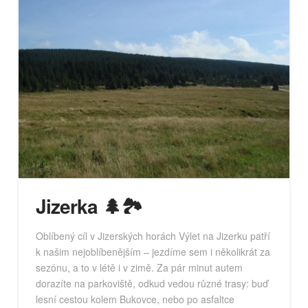
Jizerka 🌲🏞️
Oblíbený cíl v Jizerských horách Výlet na Jizerku patří
k našim nejoblíbenějším – jezdíme sem i několikrát za
sezónu, a to v létě i v zimě. Za pár minut autem
dorazíte na parkoviště, odkud vedou různé trasy: buď
lesní cestou kolem Bukovce, nebo po asfaltce