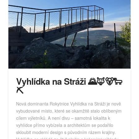
Vyhlídka na Stráži 🌄🦊🐻🐑
⛏️
Nová dominanta Rokytnice Vyhlídka na Stráži je nově
vybudované místo, které se okamžitě stalo oblíbeným
cílem výletníků. A není divu – samotná lokalita k
vyhlídce přímo vybízela a architektům se podařilo
skloubit moderní design s původním rázem krajiny.