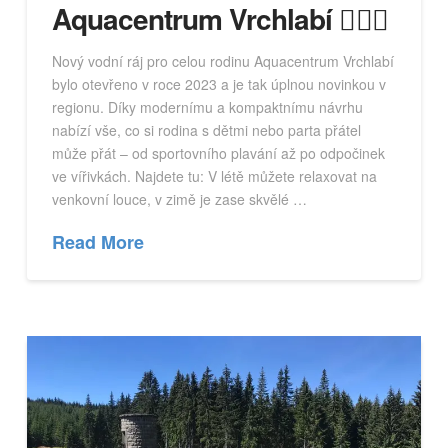
Aquacentrum Vrchlabí 🏊‍♀️💦
Nový vodní ráj pro celou rodinu Aquacentrum Vrchlabí
bylo otevřeno v roce 2023 a je tak úplnou novinkou v
regionu. Díky modernímu a kompaktnímu návrhu
nabízí vše, co si rodina s dětmi nebo parta přátel
může přát – od sportovního plavání až po odpočinek
ve vířivkách. Najdete tu: V létě můžete relaxovat na
venkovní louce, v zimě je zase skvělé …
Read More