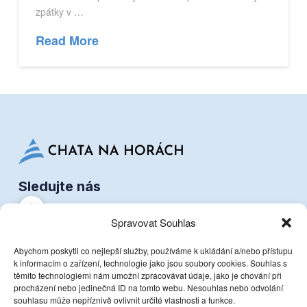
zpátky v …
Read More
Sledujte nás
Spravovat Souhlas
Dokumenty
GDPR
Abychom poskytli co nejlepší služby, používáme k ukládání a/nebo přístupu
k informacím o zařízení, technologie jako jsou soubory cookies. Souhlas s
těmito technologiemi nám umožní zpracovávat údaje, jako je chování při
Kontakt
procházení nebo jedinečná ID na tomto webu. Nesouhlas nebo odvolání
+420 602 859 822
souhlasu může nepříznivě ovlivnit určité vlastnosti a funkce.