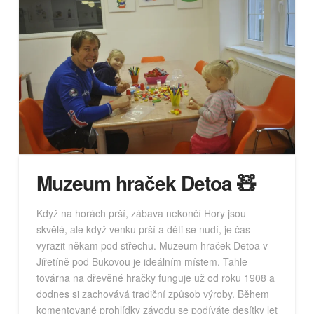
Muzeum hraček Detoa 🧸
Když na horách prší, zábava nekončí Hory jsou
skvělé, ale když venku prší a děti se nudí, je čas
vyrazit někam pod střechu. Muzeum hraček Detoa v
Jiřetíně pod Bukovou je ideálním místem. Tahle
továrna na dřevěné hračky funguje už od roku 1908 a
dodnes si zachovává tradiční způsob výroby. Během
komentované prohlídky závodu se podíváte desítky let