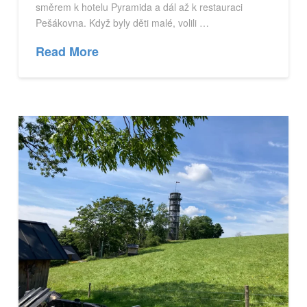
směrem k hotelu Pyramida a dál až k restauraci
Pešákovna. Když byly děti malé, volili …
Read More