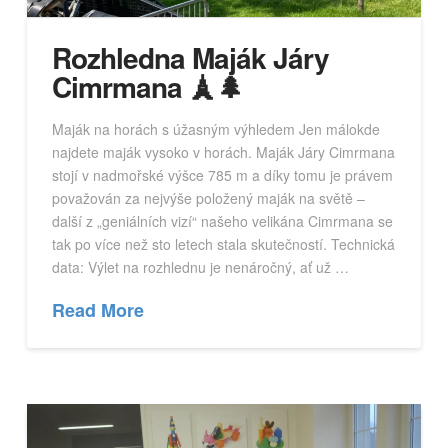
Rozhledna Maják Járy
Cimrmana 🗼🌲
Maják na horách s úžasným výhledem Jen málokde
najdete maják vysoko v horách. Maják Járy Cimrmana
stojí v nadmořské výšce 785 m a díky tomu je právem
považován za nejvýše položený maják na světě –
další z „geniálních vizí“ našeho velikána Cimrmana se
tak po více než sto letech stala skutečností. Technická
data: Výlet na rozhlednu je nenáročný, ať už …
Read More