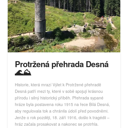
Protržená přehrada Desná
🌊⛰️
Historie, která mrazí Výlet k Protržené přehradě
Desná patří mezi ty, které v sobě spojují krásnou
přírodu i silný historický příběh. Přehrada sypané
hráze byla postavena roku 1915 na řece Bílá Desná,
aby regulovala tok a chránila údolí před povodněmi.
Jenže o rok později, 18. září 1916, došlo k tragédii –
hráz začala prosakovat a nakonec se protrhla.