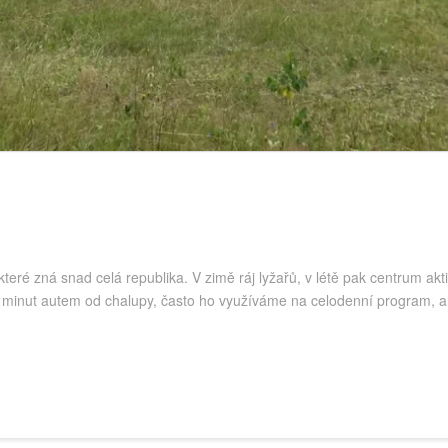
teré zná snad celá republika. V zimě ráj lyžařů, v létě pak centrum ak
0 minut autem od chalupy, často ho využíváme na celodenní program, a