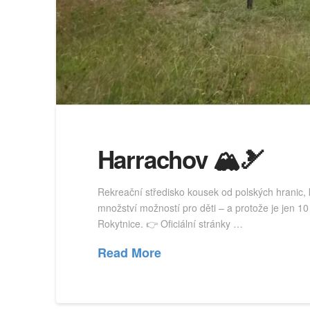
Harrachov 🏔️🎿
Rekreační středisko kousek od polských hranic, k
množství možností pro děti – a protože je jen 1
Rokytnice. 👉 Oficiální stránky …
Read More