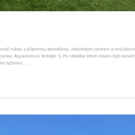
nší město s příjemnou atmosférou, historickým centrem a množstvím ka
. Novinka: Aquacentrum Vrchlabí 💦 Po několika letech čekání bylo kon
nebo lyžování. …