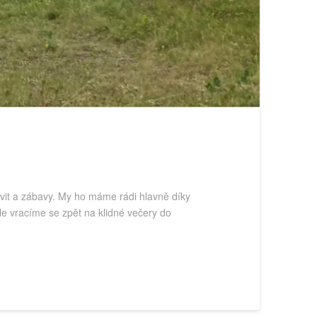
tivit a zábavy. My ho máme rádi hlavně díky
le vracíme se zpět na klidné večery do