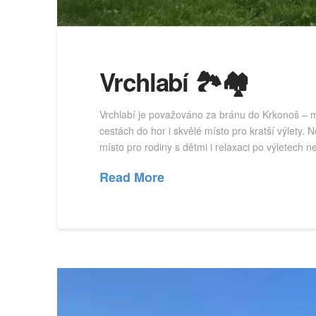
Vrchlabí 🏞️🏘️
Vrchlabí je považováno za bránu do Krkonoš – me
cestách do hor i skvělé místo pro kratší výlety
místo pro rodiny s dětmi i relaxaci po výletech 
Read More